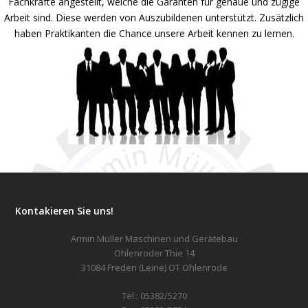
Fachkräfte angestellt, welche die Garanten für genaue und zügige
Arbeit sind. Diese werden von Auszubildenen unterstützt. Zusätzlich
haben Praktikanten die Chance unsere Arbeit kennen zu lernen.
Kontakieren Sie uns!
Armin Müller Maschinen und Gerätebau
Ohlenroder Thie 14
31084 Freden (Leine) OT Ohlenrode
Tel.: 05382/5270